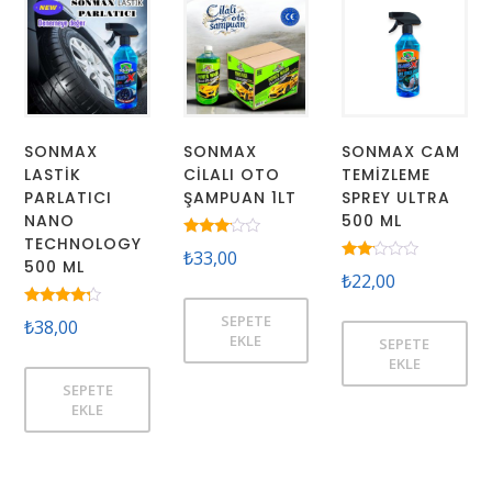
SONMAX
SONMAX
SONMAX CAM
LASTİK
CİLALI OTO
TEMİZLEME
PARLATICI
ŞAMPUAN 1LT
SPREY ULTRA
NANO
500 ML
TECHNOLOGY
5
₺
33,00
üzerinden
500 ML
5
3.00
₺
22,00
üzerinden
oy aldı
2.00
oy
5
SEPETE
₺
38,00
aldı
üzerinden
EKLE
SEPETE
4.00
oy aldı
EKLE
SEPETE
EKLE