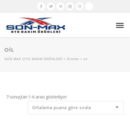
OIL
SON-MAX OTO BAKIM ÜRÜNLERİ
>
Ürünler
>
oil
En
7 sonuçtan 1-6 arası gösteriliyor
çok
oy
alana
göre