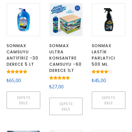
sıralandı
SONMAX
SONMAX
SONMAX
CAMSUYU
ULTRA
LASTİK
ANTİFİRİZ -30
KONSANTRE
PARLATICI
DERECE 5 LT
CAMSUYU -60
500 ML
DERECE 1LT
5 üzerinden
5
₺
65,00
₺
45,00
5.00
üzerinden
5 üzerinden
oy aldı
4.00
₺
27,00
5.00
oy aldı
oy aldı
SEPETE
SEPETE
EKLE
EKLE
SEPETE
EKLE