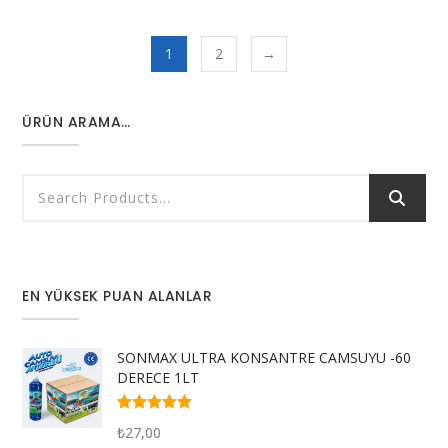
1
2
→
ÜRÜN ARAMA…
EN YÜKSEK PUAN ALANLAR
SONMAX ULTRA KONSANTRE CAMSUYU -60
DERECE 1LT
5 üzerinden
₺
27,00
5.00
oy aldı