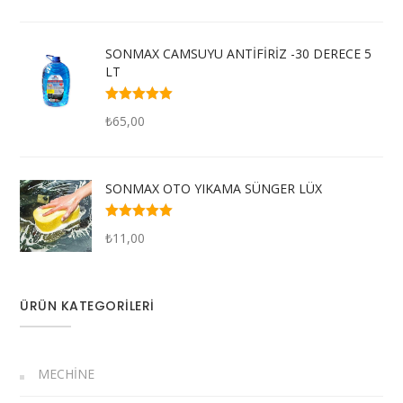
SONMAX CAMSUYU ANTİFİRİZ -30 DERECE 5
LT
5 üzerinden
₺
65,00
5.00
oy aldı
SONMAX OTO YIKAMA SÜNGER LÜX
5 üzerinden
₺
11,00
4.50
oy aldı
ÜRÜN KATEGORILERI
MECHINE